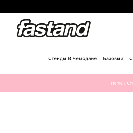
Skip
to
content
Стенды В Чемодане
Базовый
С
Home
Ст