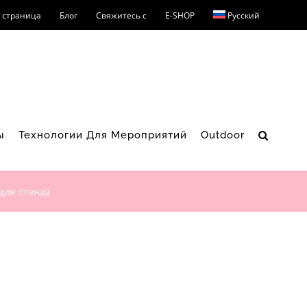
 страница
Блог
Свяжитесь с
E-SHOP
Русский
ы
Технологии Для Мероприятий
Outdoor
для стенда