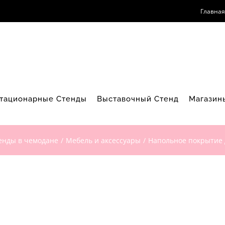
Главная
тационарные Стенды
Выставочный Стенд
Магазин
енды в чемодане
Мебель и аксессуары
Напольное покрытие 