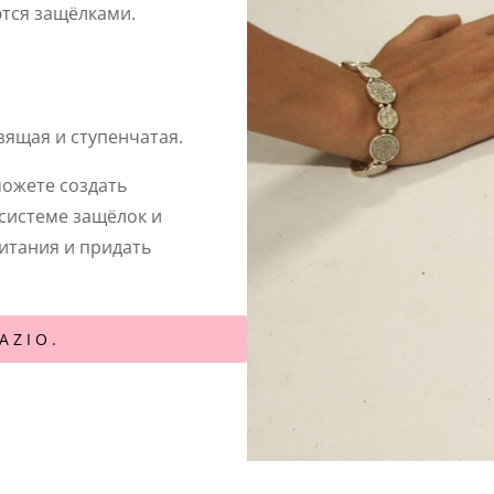
ются защёлками.
зящая и ступенчатая.
можете создать
системе защёлок и
итания и придать
AZIO.