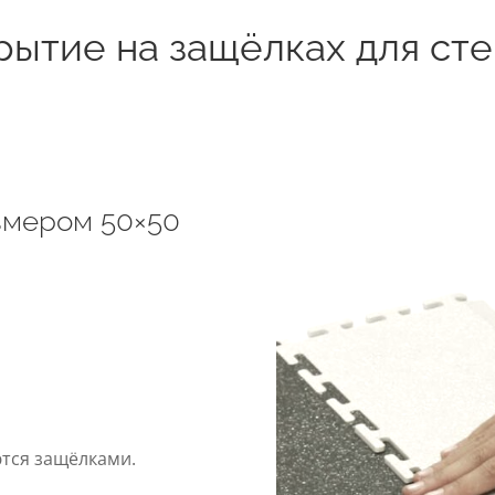
рытие на защёлках для ст
змером 50×50
ются защёлками.